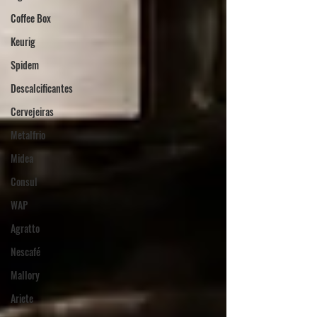
Coffee Box
Keurig
Spidem
Descalcificantes
Cervejeiras
Metalfrio
Midea
Consul
WAP
Agratto
Nescafé
Mallory
Ariete