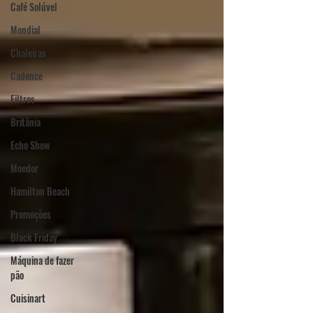
Café Solúvel
Mondial
Chaleiras
Cadence
Filtros
Britânia
Echo Show
Moedor
Hamilton Beach
Promoções
Black Friday
Máquina de fazer
pão
Cuisinart