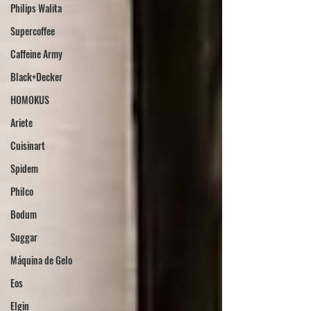
Philips Walita
Supercoffee
Caffeine Army
Black+Decker
HOMOKUS
Ariete
Cuisinart
Spidem
Philco
Bodum
Suggar
Máquina de Gelo
Eos
Elgin