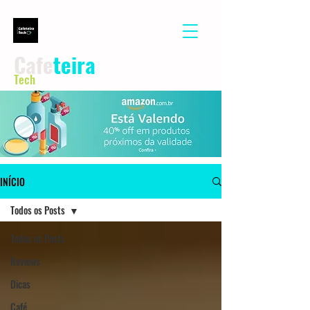
Cafe
teira
Tech
INÍCIO
Todos os Posts
Todos os Posts
Reviews
Dicas
Café