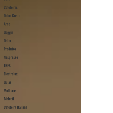
Cafeteiras
Dolce Gusto
Arno
Gaggia
Oster
Produtos
Nespresso
TRES
Electrolux
Guias
Melhores
Bialetti
Cafeteira Italiana