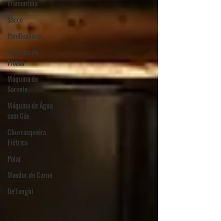
Tramontina
Saeco
Panificadoras
Máquina de
Frozen
Máquina de
Sorvete
Máquina de Água
com Gás
Churrasqueira
Elétrica
Polar
Moedor de Carne
De'Longhi