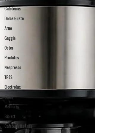
Cafeteiras
Dolce Gusto
Arno
Gaggia
Oster
Produtos
Nespresso
TRES
Electrolux
Guias
Melhores
Bialetti
Cafeteira Italiana