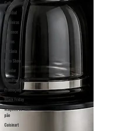
Café Solúvel
Mondial
Chaleiras
Cadence
Filtros
Britânia
Echo Show
Moedor
Hamilton Beach
Promoções
Black Friday
Máquina de fazer
pão
Cuisinart