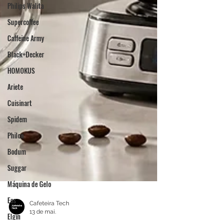
Philips Walita
Supercoffee
Caffeine Army
Black+Decker
HOMOKUS
Ariete
Cuisinart
Spidem
Philco
Bodum
Suggar
Máquina de Gelo
Eos
Elgin