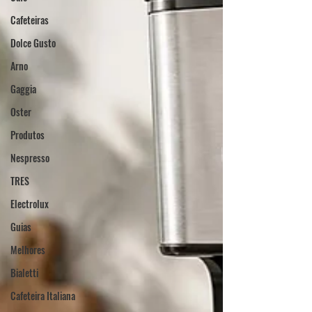
Cafeteiras
Dolce Gusto
Arno
Gaggia
Oster
Produtos
Nespresso
TRES
Electrolux
Guias
Melhores
Bialetti
Cafeteira Italiana