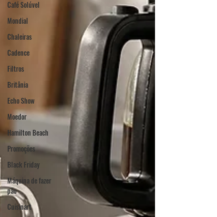
Café Solúvel
Mondial
Chaleiras
Cadence
Filtros
Britânia
Echo Show
Moedor
Hamilton Beach
Promoções
Black Friday
Máquina de fazer
pão
Cuisinart