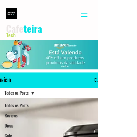
Cafe
teira
Tech
INÍCIO
Todos os Posts
Todos os Posts
Reviews
Dicas
Café