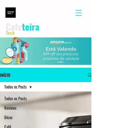
Cafe
teira
Tech
INÍCIO
Todos os Posts
Todos os Posts
Reviews
Dicas
Café