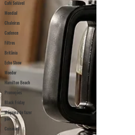
Café Solúvel
Mondial
Chaleiras
Cadence
Filtros
Britânia
Echo Show
Moedor
Hamilton Beach
Promoções
Black Friday
Máquina de fazer
pão
Cuisinart