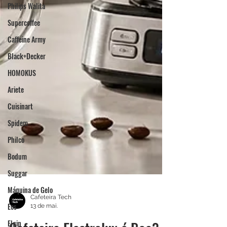
Philips Walita
Supercoffee
Caffeine Army
Black+Decker
HOMOKUS
Ariete
Cuisinart
Spidem
Philco
Bodum
Suggar
Máquina de Gelo
Eos
Cafeteira Tech
13 de mai.
Elgin