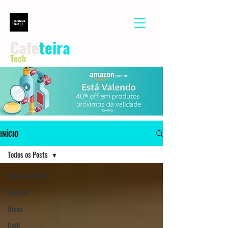
Cafe
teira
Tech
INÍCIO
Todos os Posts
Todos os Posts
Reviews
Dicas
Café