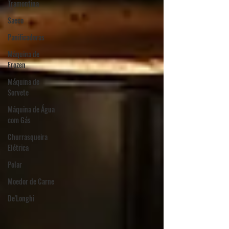
Tramontina
Saeco
Panificadoras
Máquina de
Frozen
Máquina de
Sorvete
Máquina de Água
com Gás
Churrasqueira
Elétrica
Polar
Moedor de Carne
De'Longhi