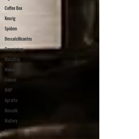
Coffee Box
Keurig
Spidem
Descalcificantes
Cervejeiras
Metalfrio
Midea
Consul
WAP
Agratto
Nescafé
Mallory
Ariete