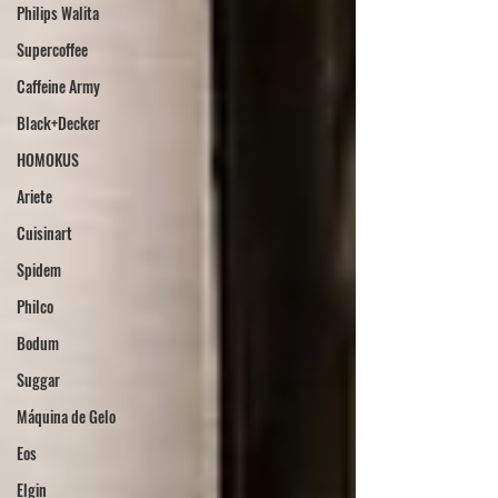
Philips Walita
Supercoffee
Caffeine Army
Black+Decker
HOMOKUS
Ariete
Cuisinart
Spidem
Philco
Bodum
Suggar
Máquina de Gelo
Eos
Elgin