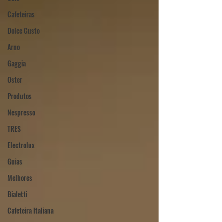
Cafeteiras
Dolce Gusto
Arno
Gaggia
Oster
Produtos
Nespresso
TRES
Electrolux
Guias
Melhores
Bialetti
Cafeteira Italiana