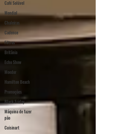
Café Solúvel
Mondial
Chaleiras
Cadence
Filtros
Britânia
Echo Show
Moedor
Hamilton Beach
Promoções
Black Friday
Máquina de fazer
pão
Cuisinart