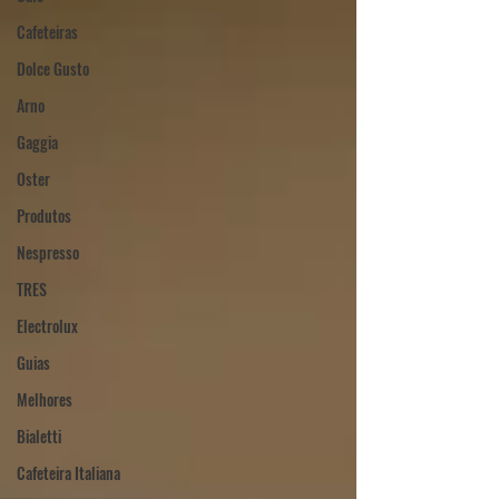
Cafeteiras
Dolce Gusto
Arno
Gaggia
Oster
Produtos
Nespresso
TRES
Electrolux
Guias
Melhores
Bialetti
Cafeteira Italiana