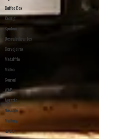
Coffee Box
Keurig
Spidem
Descalcificantes
Cervejeiras
Metalfrio
Midea
Consul
WAP
Agratto
Nescafé
Mallory
Ariete