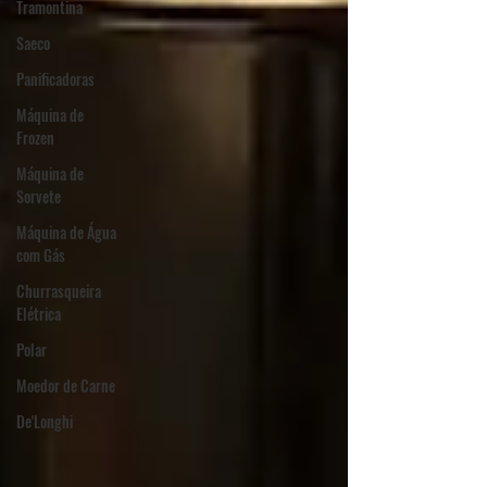
Tramontina
Saeco
Panificadoras
Máquina de
Frozen
Máquina de
Sorvete
Máquina de Água
com Gás
Churrasqueira
Elétrica
Polar
Moedor de Carne
De'Longhi