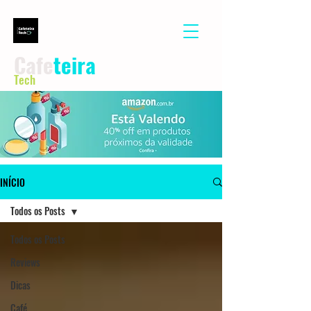
Cafe
teira
Tech
INÍCIO
Todos os Posts
Todos os Posts
Reviews
Dicas
Café