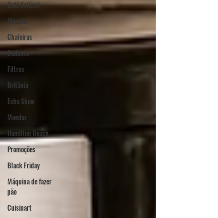
Café Solúvel
Mondial
Chaleiras
Cadence
Filtros
Britânia
Echo Show
Moedor
Hamilton Beach
Promoções
Black Friday
Máquina de fazer
pão
Cuisinart