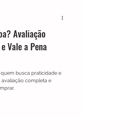
Cafeteira Italiana
oa? Avaliação
Show
Moedor
 e Vale a Pena
t
Philips Walita
a quem busca praticidade e
 avaliação completa e
mprar.