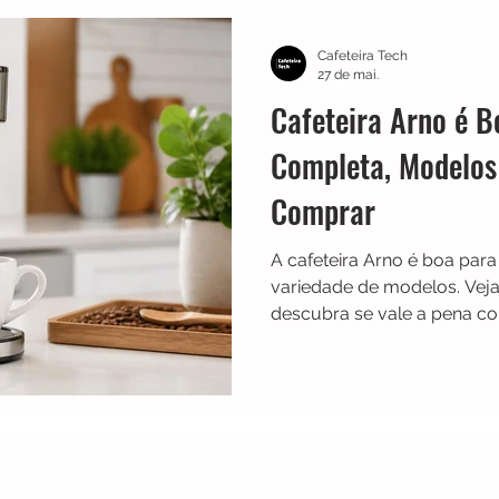
TRES
Electrolux
Guias
Melhores
Bialetti
Cafeteira Tech
27 de mai.
Cafeteira Arno é B
Chaleiras
Cadence
Filtros
Britânia
Echo 
Completa, Modelos
Comprar
es
Black Friday
Máquina de fazer pão
Cuisinar
A cafeteira Arno é boa par
variedade de modelos. Veja
descubra se vale a pena co