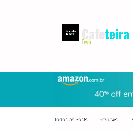
Cafe
teira
Tech
INÍCIO
TERMOS DE USO
Todos os Posts
Reviews
D