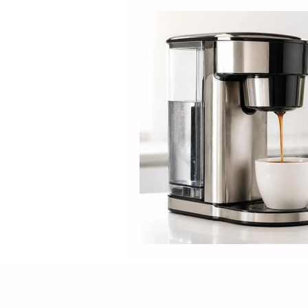
Produtos
Nespresso
Café Solúvel
Mondial
Hamilton Beach
Promoçõ