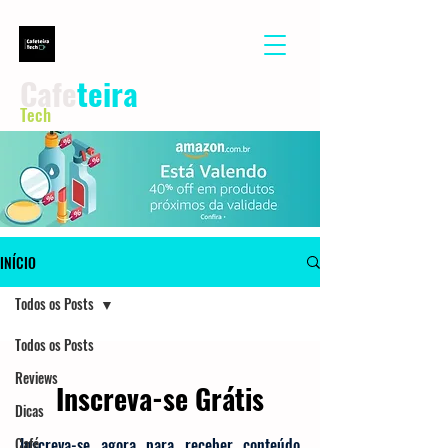
Cafe
teira
Tech
INÍCIO
Todos os Posts
Todos os Posts
Reviews
Inscreva-se Grátis
Dicas
Café
Inscreva-se agora para receber conteúdo