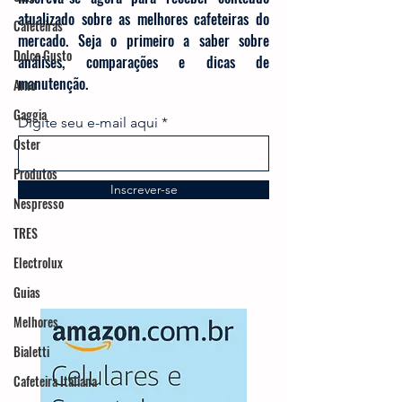
atualizado sobre as melhores cafeteiras do
Cafeteiras
mercado. Seja o primeiro a saber sobre
Dolce Gusto
análises, comparações e dicas de
manutenção.
Arno
Gaggia
Digite seu e-mail aqui
Oster
Produtos
Inscrever-se
Nespresso
TRES
Electrolux
Guias
Melhores
Bialetti
Cafeteira Italiana