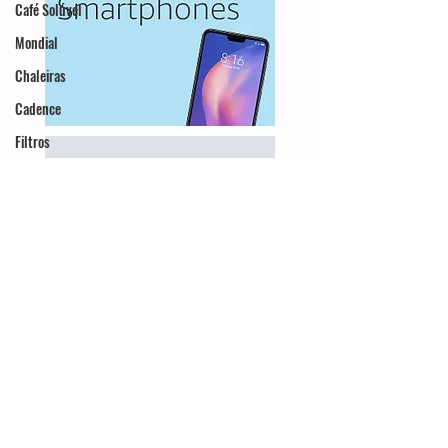
Café Solúvel
Mondial
Chaleiras
Cadence
Filtros
Britânia
Echo Show
Moedor
Hamilton Beach
Promoções
Black Friday
Máquina de fazer
pão
Cuisinart