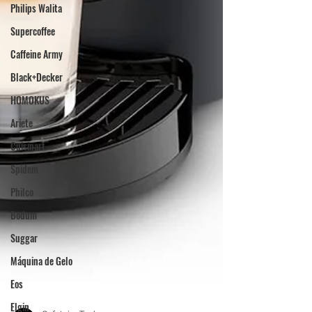
Philips Walita
Supercoffee
Caffeine Army
Black+Decker
HOMOKUS
Ariete
Cuisinart
Spidem
Philco
Bodum
Suggar
Máquina de Gelo
Eos
Elgin