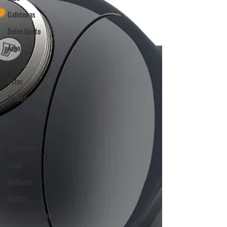
Cafeteiras
Dolce Gusto
Arno
Gaggia
Oster
Produtos
Nespresso
TRES
Electrolux
Guias
Melhores
Bialetti
Cafeteira Italiana