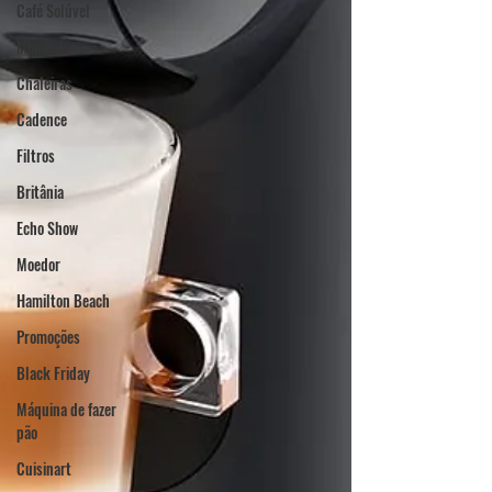
Café Solúvel
Mondial
Chaleiras
Cadence
Filtros
Britânia
Echo Show
Moedor
Hamilton Beach
Promoções
Black Friday
Máquina de fazer
pão
Cuisinart